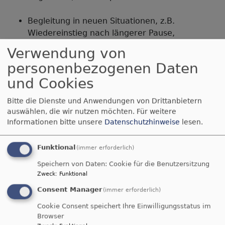
Begleitung in neuen Situationen, z.B.
Wiedereinstieg nach längerer Pause,
Unterricht in jahrgangsübergreifenden
Verwendung von
Gruppen, Erstellung eines Qualis…
personenbezogenen Daten
und Cookies
Möglichkeiten zur Reflexion, z.B. in der Gruppe
im Rahmen einer Kollegialen Beratung oder im
Bitte die Dienste und Anwendungen von Drittanbietern
Zweiergespräch
auswählen, die wir nutzen möchten.
Für weitere
Informationen bitte unsere
Datenschutzhinweise
lesen.
Rat und Hilfe in schwierigen
Unterrichtssituationen
Funktional
(immer erforderlich)
Speichern von Daten: Cookie für die Benutzersitzung
Auskünfte zu neuen bzw. aktuellen
Zweck
:
Funktional
Konzeptionen, z.B. Religionsunterricht mit
erweiterter Kooperation (RUmeK)
Consent Manager
(immer erforderlich)
Cookie Consent speichert Ihre Einwilligungsstatus im
Fortbildungen
Browser